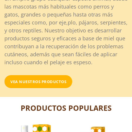
las mascotas más habituales como perros y
gatos, grandes o pequeñas hasta otras más
especiales como, por eje,plo, pájaros, serpientes,
y otros reptiles. Nuestro objetivo es desarrollar
productos seguros y eficaces a base de miel que
contribuyan a la recuperación de los problemas
cutáneos, además que sean fáciles de aplicar
incluso cuando el pelaje es espeso.
VEA NUESTROS PRODUCTOS
Confirm your age
PRODUCTOS POPULARES
Are you 18 years old or older?
No, I'm not
Yes, I am